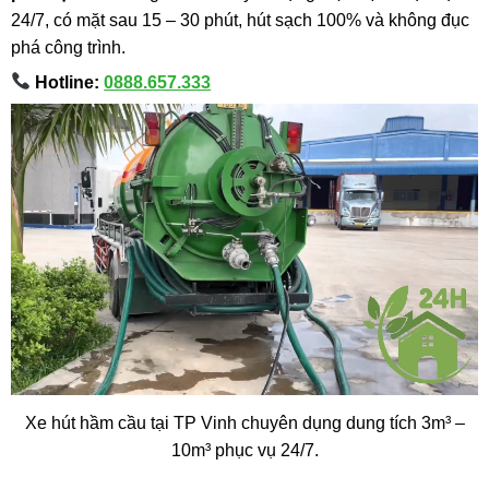
24/7, có mặt sau 15 – 30 phút, hút sạch 100% và không đục
phá công trình.
Hotline:
0888.657.333
Xe hút hầm cầu tại TP Vinh chuyên dụng dung tích 3m³ –
10m³ phục vụ 24/7.