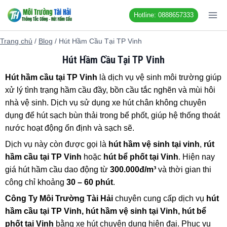
Chuyển
Hotline: 0888657333
đến
nội
Trang chủ
/
Blog
/
Hút Hầm Cầu Tại TP Vinh
dung
Hút Hầm Cầu Tại TP Vinh
Hút hầm cầu tại TP Vinh
là dịch vụ vệ sinh môi trường giúp
xử lý tình trạng hầm cầu đầy, bồn cầu tắc nghẽn và mùi hôi
nhà vệ sinh. Dịch vụ sử dụng xe hút chân không chuyên
dụng để hút sạch bùn thải trong bể phốt, giúp hệ thống thoát
nước hoạt động ổn định và sạch sẽ.
Dịch vụ này còn được gọi là
hút hầm vệ sinh tại vinh
,
rút
hầm cầu tại TP Vinh
hoặc
hút bể phốt tại Vinh
. Hiện nay
giá hút hầm cầu dao động từ
300.000đ/m³
và thời gian thi
công chỉ khoảng
30 – 60 phút
.
Công Ty Môi Trường Tài Hải
chuyên cung cấp dịch vụ
hút
hầm cầu tại TP Vinh, hút hầm vệ sinh tại Vinh, hút bể
phốt tại Vinh
bằng xe hút chuyên dụng hiện đại. Phục vụ