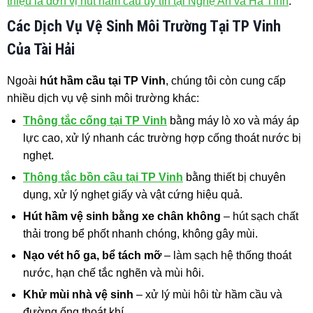
thiệu là đơn vị hút hầm cầu uy tín tại Nghệ An và Hà Tĩnh
.
Các Dịch Vụ Vệ Sinh Môi Trường Tại TP Vinh
Của Tài Hải
Ngoài
hút hầm cầu tại TP Vinh
, chúng tôi còn cung cấp
nhiều dịch vụ vệ sinh môi trường khác:
Thông tắc cống tại TP Vinh
bằng máy lò xo và máy áp
lực cao, xử lý nhanh các trường hợp cống thoát nước bị
nghẹt.
Thông tắc bồn cầu tại TP Vinh
bằng thiết bị chuyên
dụng, xử lý nghẹt giấy và vật cứng hiệu quả.
Hút hầm vệ sinh bằng xe chân không
– hút sạch chất
thải trong bể phốt nhanh chóng, không gây mùi.
Nạo vét hố ga, bể tách mỡ
– làm sạch hệ thống thoát
nước, hạn chế tắc nghẽn và mùi hôi.
Khử mùi nhà vệ sinh
– xử lý mùi hôi từ hầm cầu và
đường ống thoát khí.