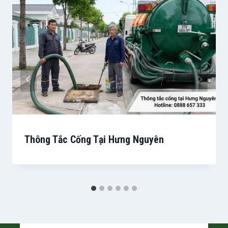
Thông Tắc Cống Tại Hưng Nguyên