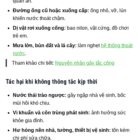
quán ăn.
Đường ống cũ hoặc xuống cấp:
ống nhỏ, vỡ, lún
khiến nước thoát chậm.
Dị vật rơi xuống cống:
bao nilon, vật cứng, đồ chơi
trẻ em.
Mưa lớn, bùn đất và lá cây:
làm nghẹt
hệ thống thoát
nước
.
Tham khảo chi tiết:
Nguyên nhân gây tắc cống
Tác hại khi không thông tắc kịp thời
Nước thải trào ngược:
gây ngập nhà vệ sinh, bốc
mùi hôi khó chịu.
Vi khuẩn và côn trùng phát sinh:
ảnh hưởng sức
khỏe gia đình.
Hư hỏng nền nhà, tường, thiết bị vệ sinh:
tốn kém
chi phí sửa chữa.