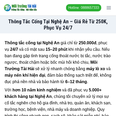
Chuyển
Hotline: 0888657333
đến
nội
Thông Tắc Cống Tại Nghệ An – Giá Rẻ Từ 250K,
dung
Phục Vụ 24/7
Thông tắc cống tại Nghệ An
giá chỉ từ
250.000đ
, phục
vụ
24/7
và có mặt sau
15–20 phút
khi nhận yêu cầu. Nếu
bạn đang gặp tình trạng cống thoát nước bị tắc, nước trào
ngược, thoát chậm hoặc bốc mùi hôi khó chịu,
Môi
Trường Tài Hải
sẽ xử lý nhanh chóng bằng
máy lò xo
và
máy nén khí hiện đại
, đảm bảo thông sạch triệt để, không
đục phá nền nhà và bảo hành từ
6–12 tháng
.
Với
hơn 10 năm kinh nghiệm
và đã phục vụ
5.000+
khách hàng tại Nghệ An
, chúng tôi chuyên xử lý mọi sự
cố tắc nghẽn cho hộ gia đình, nhà trọ, quán ăn, khách sạn,
trường học, bệnh viện, nhà máy và doanh nghiệp. Quy
trình thi công nhanh gọn, sạch sẽ, khảo sát miễn phí, báo