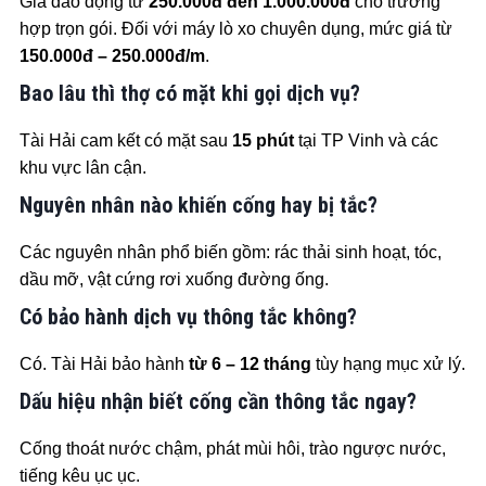
Giá dao động từ
250.000đ đến 1.000.000đ
cho trường
hợp trọn gói. Đối với máy lò xo chuyên dụng, mức giá từ
150.000đ – 250.000đ/m
.
Bao lâu thì thợ có mặt khi gọi dịch vụ?
Tài Hải cam kết có mặt sau
15 phút
tại TP Vinh và các
khu vực lân cận.
Nguyên nhân nào khiến cống hay bị tắc?
Các nguyên nhân phổ biến gồm: rác thải sinh hoạt, tóc,
dầu mỡ, vật cứng rơi xuống đường ống.
Có bảo hành dịch vụ thông tắc không?
Có. Tài Hải bảo hành
từ 6 – 12 tháng
tùy hạng mục xử lý.
Dấu hiệu nhận biết cống cần thông tắc ngay?
Cống thoát nước chậm, phát mùi hôi, trào ngược nước,
tiếng kêu ục ục.