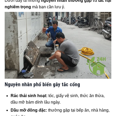
Dưới đây là những
nguyên nhân thường gặp
và
tác hại
nghiêm trọng
mà bạn cần lưu ý.
Nguyên nhân phổ biến gây tắc cống
Rác thải sinh hoạt:
tóc, giấy vệ sinh, thức ăn thừa,
dầu mỡ bám dính lâu ngày.
Dầu mỡ đông đặc:
thường gặp tại bếp ăn, nhà hàng,