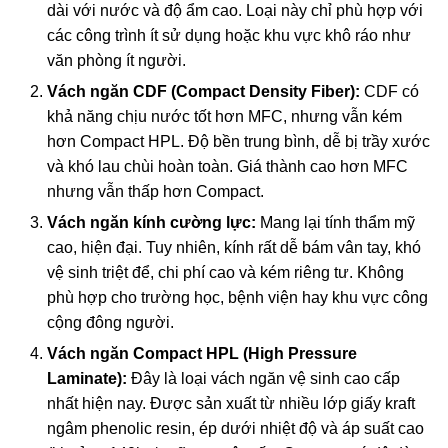
dài với nước và độ ẩm cao. Loại này chỉ phù hợp với
các công trình ít sử dụng hoặc khu vực khô ráo như
văn phòng ít người.
Vách ngăn CDF (Compact Density Fiber):
CDF có
khả năng chịu nước tốt hơn MFC, nhưng vẫn kém
hơn Compact HPL. Độ bền trung bình, dễ bị trầy xước
và khó lau chùi hoàn toàn. Giá thành cao hơn MFC
nhưng vẫn thấp hơn Compact.
Vách ngăn kính cường lực:
Mang lại tính thẩm mỹ
cao, hiện đại. Tuy nhiên, kính rất dễ bám vân tay, khó
vệ sinh triệt để, chi phí cao và kém riêng tư. Không
phù hợp cho trường học, bệnh viện hay khu vực công
cộng đông người.
Vách ngăn Compact HPL (High Pressure
Laminate):
Đây là loại vách ngăn vệ sinh cao cấp
nhất hiện nay. Được sản xuất từ nhiều lớp giấy kraft
ngâm phenolic resin, ép dưới nhiệt độ và áp suất cao