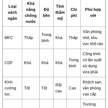
Khả
Loại
Tính
năng
Độ
Chi
Phù hợp
vách
thẩm
chống
bền
phí
với
ngăn
mỹ
nước
Văn phòng
Trung
MFC
Thấp
Khá
Thấp
nhỏ, khu
bình
vực khô ráo
Công trình
Trung
có tần suất
CDF
Khá
Khá
Khá
bình
sử dụng
vừa phải
Kính
Khách sạn,
Rất
cường
Tốt
Tốt
Cao
văn phòng
cao
lực
cao cấp
Trường