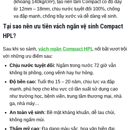
(khoảng 140kg/cm²), tạo nên tấm Compact có độ dày
từ 12mm – 18mm, chịu nước tuyệt đối 100%, chống
va đập mạnh, chống trầy xước và dễ dàng vệ sinh.
Tại sao nên ưu tiên vách ngăn vệ sinh Compact
HPL?
Sau khi so sánh,
vách ngăn Compact HPL
nổi bật vượt trội
với những ưu điểm sau:
Chịu nước tuyệt đối:
Ngâm trong nước 72 giờ vẫn
không bị phồng, cong vênh hay hư hỏng.
Độ bền cao:
Tuổi thọ 15 – 20 năm, chịu lực va đập
mạnh, phù hợp cho khu vực có tần suất sử dụng cao
như trường học, bệnh viện, trung tâm thương mại, nhà
ga, nhà máy…
An toàn vệ sinh:
Bề mặt kháng khuẩn, dễ lau chùi,
không ngấm mùi.
Thẩm mỹ cao:
Đa dạng màu sắc, hoa văn hiện đại,