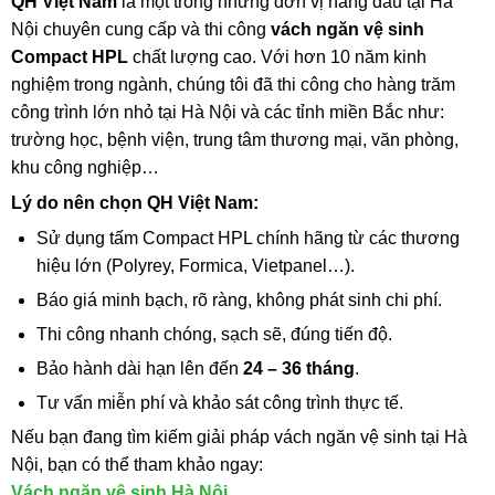
QH Việt Nam
là một trong những đơn vị hàng đầu tại Hà
Nội chuyên cung cấp và thi công
vách ngăn vệ sinh
Compact HPL
chất lượng cao. Với hơn 10 năm kinh
nghiệm trong ngành, chúng tôi đã thi công cho hàng trăm
công trình lớn nhỏ tại Hà Nội và các tỉnh miền Bắc như:
trường học, bệnh viện, trung tâm thương mại, văn phòng,
khu công nghiệp…
Lý do nên chọn QH Việt Nam:
Sử dụng tấm Compact HPL chính hãng từ các thương
hiệu lớn (Polyrey, Formica, Vietpanel…).
Báo giá minh bạch, rõ ràng, không phát sinh chi phí.
Thi công nhanh chóng, sạch sẽ, đúng tiến độ.
Bảo hành dài hạn lên đến
24 – 36 tháng
.
Tư vấn miễn phí và khảo sát công trình thực tế.
Nếu bạn đang tìm kiếm giải pháp vách ngăn vệ sinh tại Hà
Nội, bạn có thể tham khảo ngay:
Vách ngăn vệ sinh Hà Nội