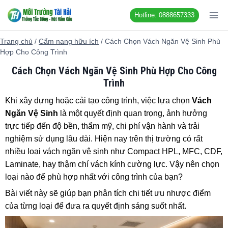
Chuyển
Hotline: 0888657333
đến
nội
Trang chủ
/
Cẩm nang hữu ích
/
Cách Chọn Vách Ngăn Vệ Sinh Phù
dung
Hợp Cho Công Trình
Cách Chọn Vách Ngăn Vệ Sinh Phù Hợp Cho Công
Trình
Khi xây dựng hoặc cải tạo công trình, việc lựa chọn
Vách
Ngăn Vệ Sinh
là một quyết định quan trọng, ảnh hưởng
trực tiếp đến độ bền, thẩm mỹ, chi phí vận hành và trải
nghiệm sử dụng lâu dài. Hiện nay trên thị trường có rất
nhiều loại vách ngăn vệ sinh như Compact HPL, MFC, CDF,
Laminate, hay thậm chí vách kính cường lực. Vậy nên chọn
loại nào để phù hợp nhất với công trình của bạn?
Bài viết này sẽ giúp bạn phân tích chi tiết ưu nhược điểm
của từng loại để đưa ra quyết định sáng suốt nhất.