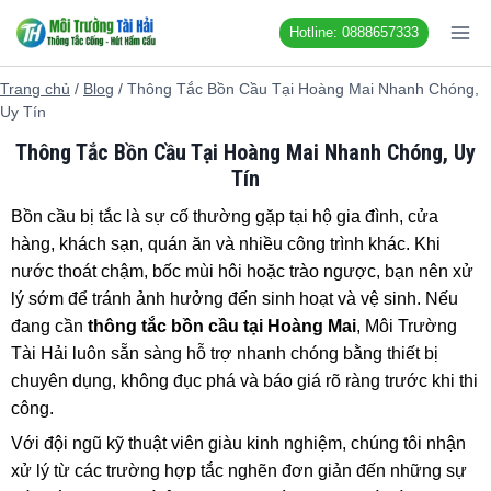
Chuyển
Hotline: 0888657333
đến
nội
Trang chủ
/
Blog
/
Thông Tắc Bồn Cầu Tại Hoàng Mai Nhanh Chóng,
dung
Uy Tín
Thông Tắc Bồn Cầu Tại Hoàng Mai Nhanh Chóng, Uy
Tín
Bồn cầu bị tắc là sự cố thường gặp tại hộ gia đình, cửa
hàng, khách sạn, quán ăn và nhiều công trình khác. Khi
nước thoát chậm, bốc mùi hôi hoặc trào ngược, bạn nên xử
lý sớm để tránh ảnh hưởng đến sinh hoạt và vệ sinh. Nếu
đang cần
thông tắc bồn cầu tại Hoàng Mai
, Môi Trường
Tài Hải luôn sẵn sàng hỗ trợ nhanh chóng bằng thiết bị
chuyên dụng, không đục phá và báo giá rõ ràng trước khi thi
công.
Với đội ngũ kỹ thuật viên giàu kinh nghiệm, chúng tôi nhận
xử lý từ các trường hợp tắc nghẽn đơn giản đến những sự