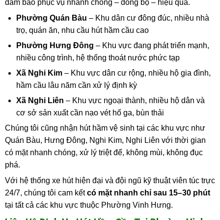
đảm bảo phục vụ nhanh chóng – đồng bộ – hiệu quả.
Phường Quán Bàu
– Khu dân cư đông đúc, nhiều nhà
trọ, quán ăn, nhu cầu hút hầm cầu cao
Phường Hưng Đông
– Khu vực đang phát triển mạnh,
nhiều công trình, hệ thống thoát nước phức tạp
Xã Nghi Kim
– Khu vực dân cư rộng, nhiều hộ gia đình,
hầm cầu lâu năm cần xử lý định kỳ
Xã Nghi Liên
– Khu vực ngoại thành, nhiều hộ dân và
cơ sở sản xuất cần nạo vét hố ga, bùn thải
Chúng tôi cũng nhận hút hầm vệ sinh tại các khu vực như
Quán Bàu, Hưng Đông, Nghi Kim, Nghi Liên với thời gian
có mặt nhanh chóng, xử lý triệt để, không mùi, không đục
phá.
Với hệ thống xe hút hiện đại và đội ngũ kỹ thuật viên túc trực
24/7, chúng tôi cam kết
có mặt nhanh chỉ sau 15–30 phút
tại tất cả các khu vực thuộc Phường Vinh Hưng.