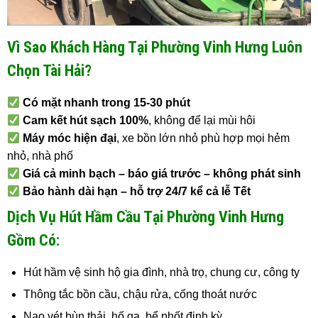
Vì Sao Khách Hàng Tại Phường Vinh Hưng Luôn
Chọn Tài Hải?
Có mặt nhanh trong 15-30 phút
Cam kết hút sạch 100%
, không để lại mùi hôi
Máy móc hiện đại
, xe bồn lớn nhỏ phù hợp mọi hẻm
nhỏ, nhà phố
Giá cả minh bạch – báo giá trước – không phát sinh
Bảo hành dài hạn – hỗ trợ 24/7 kể cả lễ Tết
Dịch Vụ Hút Hầm Cầu Tại Phường Vinh Hưng
Gồm Có:
Hút hầm vệ sinh hộ gia đình, nhà trọ, chung cư, công ty
Thông tắc bồn cầu, chậu rửa, cống thoát nước
Nạo vét bùn thải, hố ga, bể phốt định kỳ