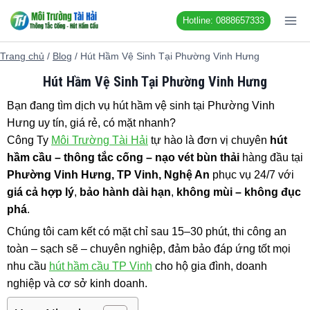
Chuyển
Hotline: 0888657333
đến
nội
Trang chủ
/
Blog
/
Hút Hầm Vệ Sinh Tại Phường Vinh Hưng
dung
Hút Hầm Vệ Sinh Tại Phường Vinh Hưng
Bạn đang tìm dịch vụ hút hầm vệ sinh tại Phường Vinh
Hưng uy tín, giá rẻ, có mặt nhanh?
Công Ty
Môi Trường Tài Hải
tự hào là đơn vị chuyên
hút
hầm cầu – thông tắc cống – nạo vét bùn thải
hàng đầu tại
Phường Vinh Hưng, TP Vinh, Nghệ An
phục vụ 24/7 với
giá cả hợp lý
,
bảo hành dài hạn
,
không mùi – không đục
phá
.
Chúng tôi cam kết có mặt chỉ sau 15–30 phút, thi công an
toàn – sạch sẽ – chuyên nghiệp, đảm bảo đáp ứng tốt mọi
nhu cầu
hút hầm cầu TP Vinh
cho hộ gia đình, doanh
nghiệp và cơ sở kinh doanh.