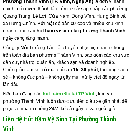
Phường Thành Vinh (TP. Vinh, Nghệ An)
là đơn vị hành
chính mới được thành lập trên cơ sở sáp nhập các phường
Quang Trung, Lê Lợi, Cửa Nam, Đông Vĩnh, Hưng Bình và
xã Hưng Chính. Với mật độ dân cư cao và nhiều khu kinh
doanh, nhu cầu
hút hầm vệ sinh tại phường Thành Vinh
ngày càng tăng mạnh.
Công ty Môi Trường Tài Hải chuyên phục vụ nhanh chóng
trên toàn địa bàn phường Thành Vinh, bao gồm các khu vực
dân cư, nhà trọ, quán ăn, khách sạn và doanh nghiệp.
Chúng tôi cam kết có mặt chỉ sau
15–30 phút
, thi công sạch
sẽ – không đục phá – không gây mùi, xử lý triệt để ngay từ
lần đầu.
Nếu bạn đang cần
hút hầm cầu tại TP Vinh
, khu vực
phường Thành Vinh luôn được ưu tiên điều xe gần nhất để
phục vụ nhanh chóng
24/7
, kể cả ngày lễ và ngoài giờ.
Liên Hệ Hút Hầm Vệ Sinh Tại Phường Thành
Vinh