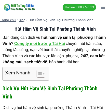
Chuyển
Hotline: 0888657333
đến
nội
Trang chủ
/
Blog
/
Hút Hầm Vệ Sinh Tại Phường Thành Vinh
dung
Hút Hầm Vệ Sinh Tại Phường Thành Vinh
Bạn đang cần dịch vụ
hút hầm vệ sinh tại phường Thành
Vinh
?
Công ty môi trường Tài Hải
chuyên hút hầm cầu,
thông tắc cống, nạo vét bùn thải chuyên nghiệp tại phường
Thành Vinh và các khu vực lân cận. phục vụ
24/7
,
cam kết
không mùi, sạch triệt để
, bảo hành dài hạn!
Xem Nhanh
Dịch Vụ Hút Hầm Vệ Sinh Tại Phường Thành
Vinh
Dịch vụ hút hầm vệ sinh tại phường Thành Vinh – Tài Hải