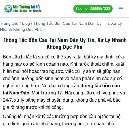
Chuyển
Hotline: 0888657333
đến
nội
Trang chủ
/
Blog
/
Thông Tắc Bồn Cầu Tại Nam Đàn Uy Tín, Xử Lý
dung
Nhanh Không Đục Phá
Thông Tắc Bồn Cầu Tại Nam Đàn Uy Tín, Xử Lý Nhanh
Không Đục Phá
Bồn cầu bị tắc là sự cố có thể xảy ra tại bất kỳ gia đình, cửa
hàng hay cơ sở kinh doanh nào. Khi nước thoát chậm, xuất
hiện mùi hôi hoặc trào ngược, việc xử lý sớm sẽ giúp hạn
chế ảnh hưởng đến sinh hoạt và tránh phát sinh các sự cố
nghiêm trọng hơn. Nếu bạn đang cần
thông tắc bồn cầu
tại Nam Đàn
, Môi Trường Tài Hải cung cấp dịch vụ phục vụ
24/7, xử lý bằng máy chuyên dụng, không đục phá và báo
giá rõ ràng trước khi thi công.
Chúng tôi nhận xử lý các trường hợp bồn cầu bị tắc tại hộ
gia đình, quán ăn, nhà hàng, trường học, cơ quan, nhà